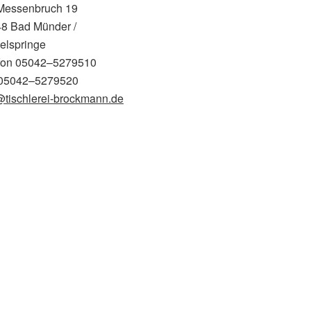
Messenbruch 19
8 Bad Münder /
lspringe
fon 05042–5279510
 05042–5279520
@tischlerei-brockmann.de