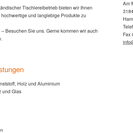
Am 
ständischer Tischlereibetrieb bieten wir Ihnen
3184
n hochwertige und langlebige Produkte zu
Hame
Tele
? – Besuchen Sie uns. Gerne kommen wir auch
Fax
.
info
stungen
ststoff, Holz und Aluminium
z und Glas
en